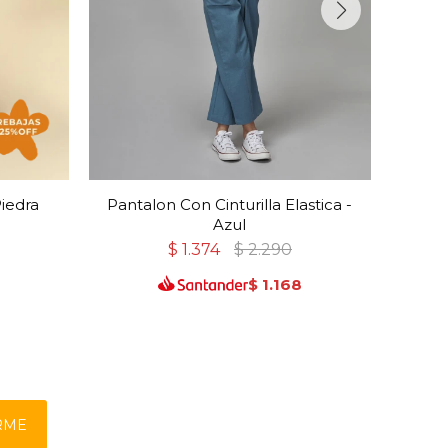
iedra
Pantalon Con Cinturilla Elastica -
Bomb
Azul
$
1.374
$
2.290
$
1.168
RME