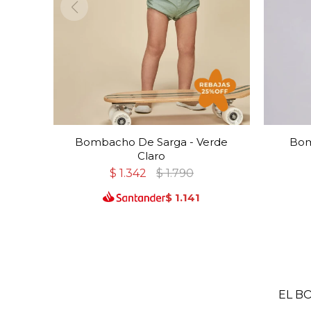
Bombacho De Sarga - Verde
Bom
Claro
$
1.342
$
1.790
$
1.141
EL B