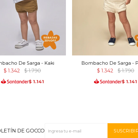
bacho De Sarga - Kaki
Bombacho De Sarga - P
$
1.342
$
1.790
$
1.342
$
1.790
$
1.141
$
1.141
OLETÍN DE GOCCO
SUSCRIBI