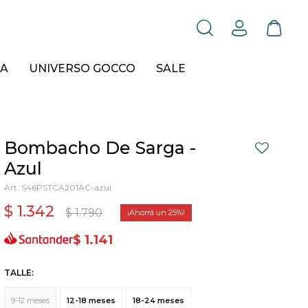
A
UNIVERSO GOCCO
SALE
Bombacho De Sarga -
Azul
S46PSTCA201AC-azul
$
1.342
$
1.790
25
$
1.141
TALLE:
9-12 meses
12-18 meses
18-24 meses