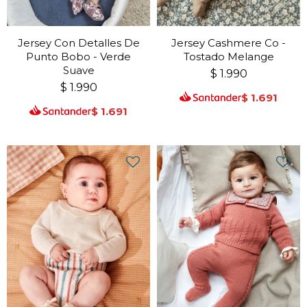
Jersey Con Detalles De
Jersey Cashmere Co -
Punto Bobo - Verde
Tostado Melange
Suave
$
1.990
$
1.990
$
1.691
$
1.691