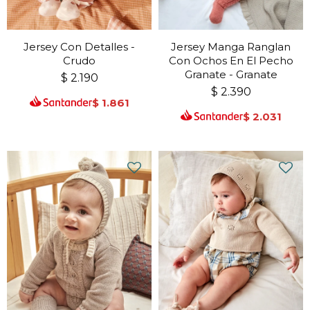
Jersey Con Detalles -
Jersey Manga Ranglan
Crudo
Con Ochos En El Pecho
Granate - Granate
$
2.190
$
2.390
$
1.861
$
2.031