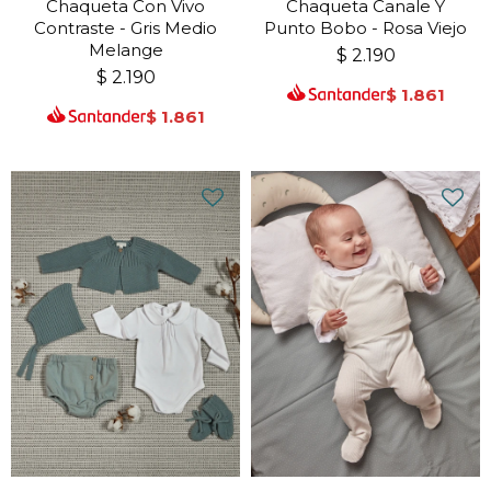
Chaqueta Con Vivo
Chaqueta Canale Y
Contraste - Gris Medio
Punto Bobo - Rosa Viejo
Melange
$
2.190
$
2.190
$
1.861
$
1.861