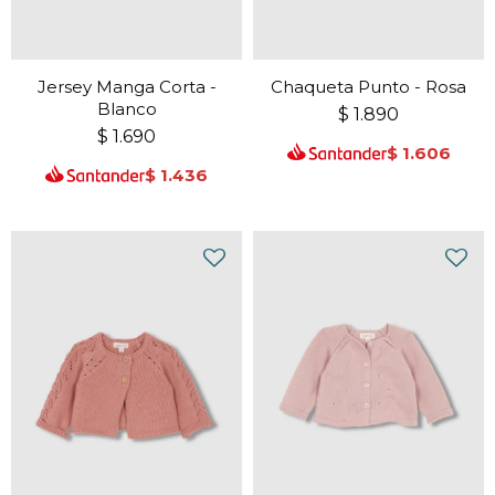
Jersey Manga Corta -
Chaqueta Punto - Rosa
Blanco
$
1.890
$
1.690
$
1.606
$
1.436