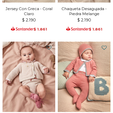
Jersey Con Greca - Coral
Chaqueta Desagujada -
Claro
Piedra Melange
$
2.190
$
2.190
$
1.861
$
1.861