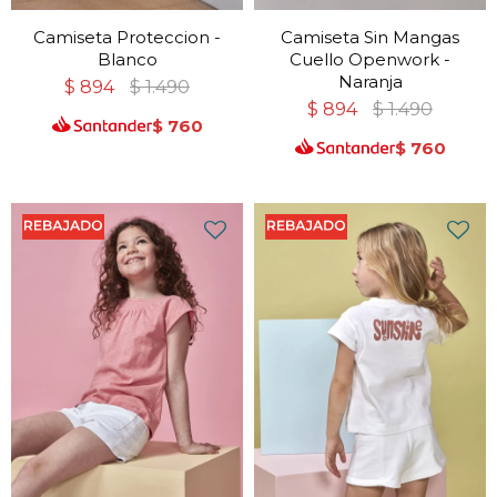
Camiseta Proteccion -
Camiseta Sin Mangas
Blanco
Cuello Openwork -
Naranja
$
894
$
1.490
$
894
$
1.490
$
760
$
760