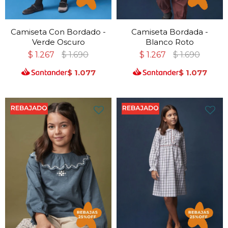
Camiseta Con Bordado -
Camiseta Bordada -
Verde Oscuro
Blanco Roto
$
1.267
$
1.690
$
1.267
$
1.690
$
1.077
$
1.077