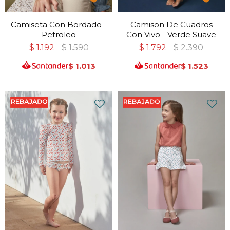
Camiseta Con Bordado -
Camison De Cuadros
Petroleo
Con Vivo - Verde Suave
$
1.192
$
1.590
$
1.792
$
2.390
$
1.013
$
1.523