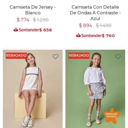
Camiseta De Jersey -
Camiseta Con Detalle
Blanco
De Ondas A Contraste -
Azul
$
774
$
1.290
$
894
$
1.490
$
658
$
760