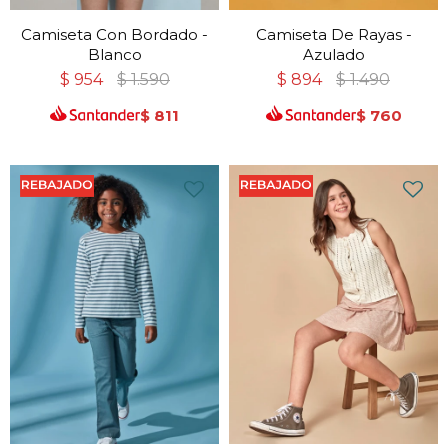
Camiseta Con Bordado -
Camiseta De Rayas -
Blanco
Azulado
$
954
$
1.590
$
894
$
1.490
$
811
$
760