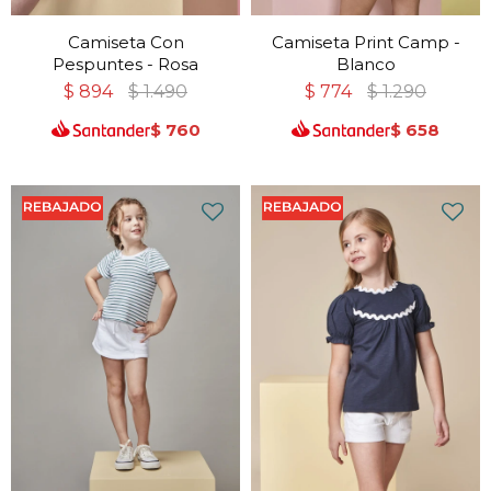
Camiseta Con
Camiseta Print Camp -
Pespuntes - Rosa
Blanco
$
894
$
1.490
$
774
$
1.290
$
760
$
658