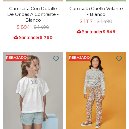
Camiseta Con Detalle
Camiseta Cuello Volante
De Ondas A Contraste -
- Blanco
Blanco
$
1.117
$
1.490
$
894
$
1.490
$
949
$
760