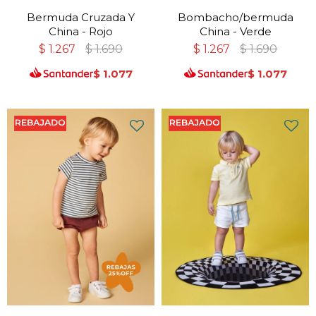
Bermuda Cruzada Y
Bombacho/bermuda
China - Rojo
China - Verde
$
1.267
$
1.690
$
1.267
$
1.690
$
1.077
$
1.077