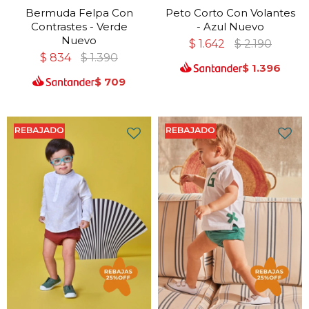
Bermuda Felpa Con
Peto Corto Con Volantes
Contrastes - Verde
- Azul Nuevo
Nuevo
$
1.642
$
2.190
$
834
$
1.390
$
1.396
$
709