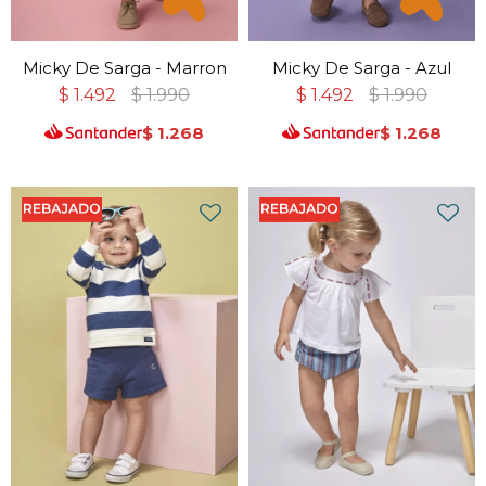
Micky De Sarga - Marron
Micky De Sarga - Azul
$
1.492
$
1.990
$
1.492
$
1.990
$
1.268
$
1.268