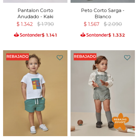
Pantalon Corto
Peto Corto Sarga -
Anudado - Kaki
Blanco
$
1.342
$
1.790
$
1.567
$
2.090
$
1.141
$
1.332