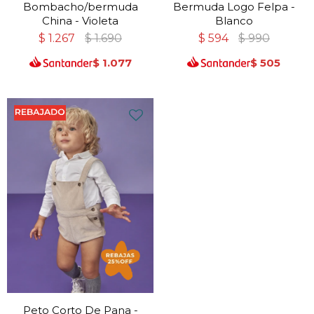
Bombacho/bermuda
Bermuda Logo Felpa -
China - Violeta
Blanco
$
1.267
$
1.690
$
594
$
990
$
1.077
$
505
Peto Corto De Pana -