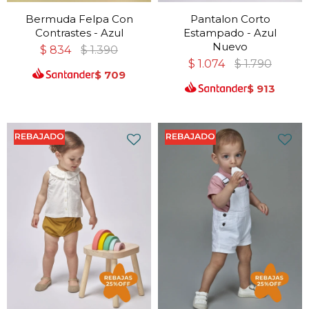
Bermuda Felpa Con
Pantalon Corto
Contrastes - Azul
Estampado - Azul
Nuevo
$
834
$
1.390
$
1.074
$
1.790
$
709
$
913