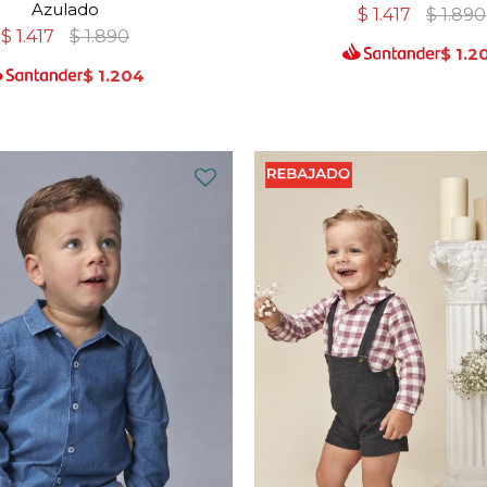
Azulado
$
1.417
$
1.890
$
1.417
$
1.890
$
1.2
$
1.204