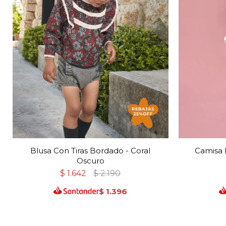
Blusa Con Tiras Bordado - Coral
Camisa 
Oscuro
$
1.642
$
2.190
$
1.396