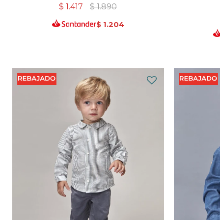
$
1.417
$
1.890
$
1.204