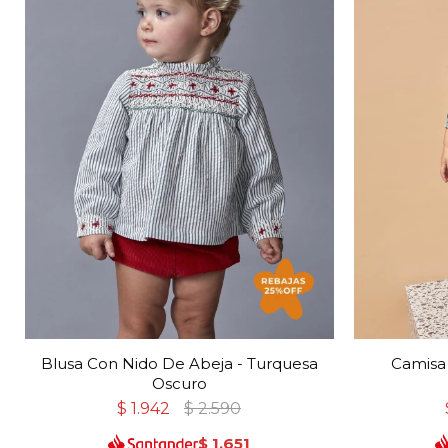
Blusa Con Nido De Abeja - Turquesa
Camisa
Oscuro
$
1.942
$
2.590
$
1.651