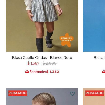
Blusa Cuello Ondas - Blanco Roto
Blusa 
$
1.567
$
2.090
$
1.332