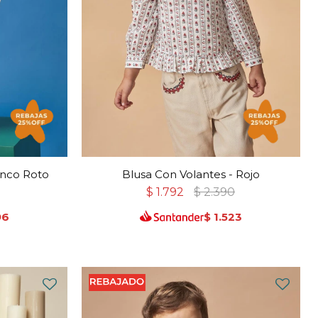
anco Roto
Blusa Con Volantes - Rojo
0
$
1.792
$
2.390
96
$
1.523