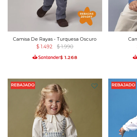
Camisa De Rayas - Turquesa Oscuro
Cam
$
1.492
$
1.990
$
1.268