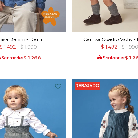
isa Denim - Denim
Camisa Cuadro Vichy -
$
1.492
$
1.990
$
1.492
$
1.99
$
1.268
$
1.2