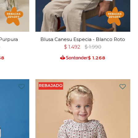
 Purpura
Blusa Canesu Especia - Blanco Roto
0
$
1.492
$
1.990
68
$
1.268