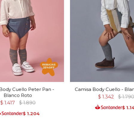
Body Cuello Peter Pan -
Camisa Body Cuello - Bla
Blanco Roto
$
1.342
$
1.79
$
1.417
$
1.890
$
1.1
$
1.204