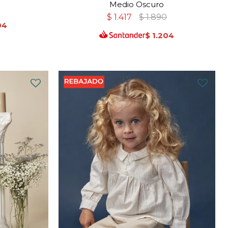
Medio Oscuro
$
1.417
$
1.890
04
$
1.204