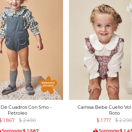
 De Cuadros Con Smo -
Camisa Bebe Cuello Vol
Petroleo
Roto
$
1.867
$
2.490
$
1.717
$
2.29
$
1.587
$
1.4