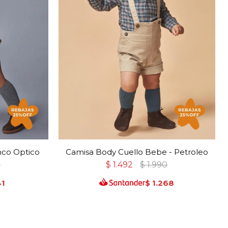
nco Optico
Camisa Body Cuello Bebe - Petroleo
0
$
1.492
$
1.990
41
$
1.268