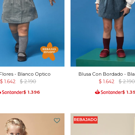
Flores - Blanco Optico
Blusa Con Bordado - Bl
$
1.642
$
2.190
$
1.642
$
2.19
$
1.396
$
1.3