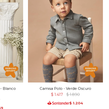
 - Blanco
Camisa Polo - Verde Oscuro
$
1.417
$
1.890
0
$
1.204
59