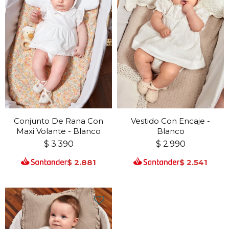
Conjunto De Rana Con
Vestido Con Encaje -
Maxi Volante - Blanco
Blanco
$
3.390
$
2.990
$
2.881
$
2.541