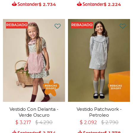
$
2.734
$
2.224
Vestido Con Delanta -
Vestido Patchwork -
Verde Oscuro
Petroleo
$
3.217
$
4.290
$
2.092
$
2.790
$
2.734
$
1.778