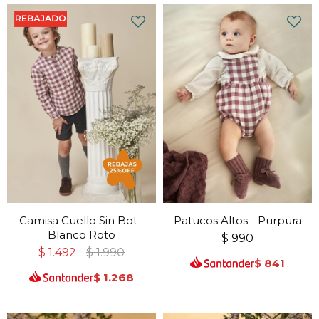
Camisa Cuello Sin Bot -
Patucos Altos - Purpura
Blanco Roto
$
990
$
1.492
$
1.990
$
841
$
1.268