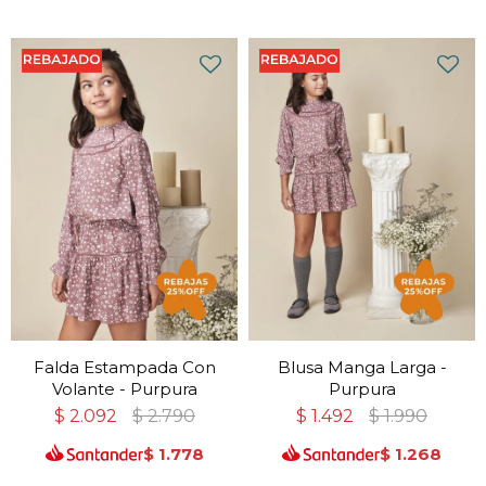
Falda Estampada Con
Blusa Manga Larga -
Volante - Purpura
Purpura
$
2.092
$
2.790
$
1.492
$
1.990
$
1.778
$
1.268