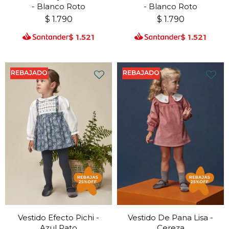
- Blanco Roto
- Blanco Roto
$
1.790
$
1.790
$
1.521
$
1.521
Vestido Efecto Pichi -
Vestido De Pana Lisa -
Azul Pato
Cereza