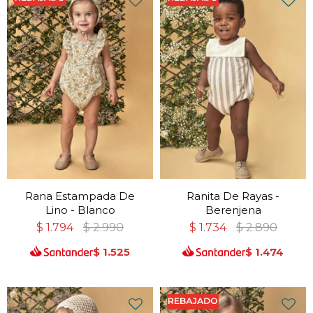
Rana Estampada De
Ranita De Rayas -
Lino - Blanco
Berenjena
$
1.794
$
2.990
$
1.734
$
2.890
$
1.525
$
1.474