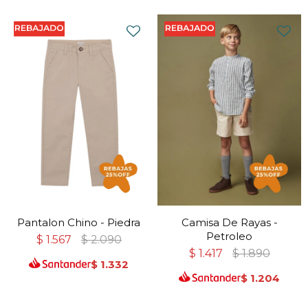
Pantalon Chino - Piedra
Camisa De Rayas -
Petroleo
$
1.567
$
2.090
$
1.417
$
1.890
$
1.332
$
1.204