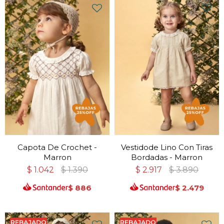
Capota De Crochet -
Vestidode Lino Con Tiras
Marron
Bordadas - Marron
$
1.042
$
1.390
$
2.917
$
3.890
$
886
$
2.479