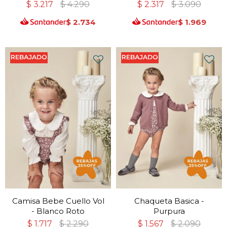
$
3.217
$
4.290
$
2.317
$
3.090
$
2.734
$
1.969
Camisa Bebe Cuello Vol
Chaqueta Basica -
- Blanco Roto
Purpura
$
1.717
$
2.290
$
1.567
$
2.090