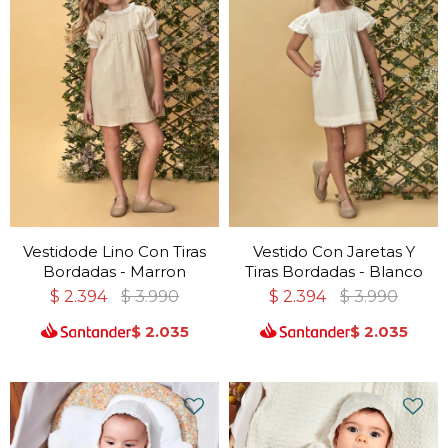
Vestidode Lino Con Tiras
Vestido Con Jaretas Y
Bordadas - Marron
Tiras Bordadas - Blanco
$
2.394
$
3.990
$
2.394
$
3.990
$
2.035
$
2.035