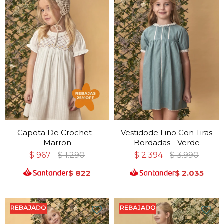
Capota De Crochet -
Vestidode Lino Con Tiras
Marron
Bordadas - Verde
$
967
$
1.290
$
2.394
$
3.990
$
822
$
2.035