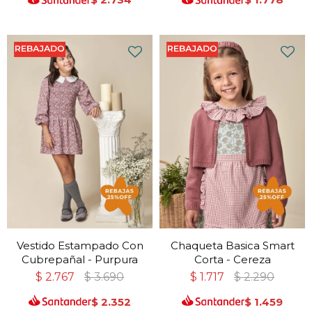
Vestido Estampado Con
Chaqueta Basica Smart
Cubrepañal - Purpura
Corta - Cereza
$
2.767
$
3.690
$
1.717
$
2.290
$
2.352
$
1.459