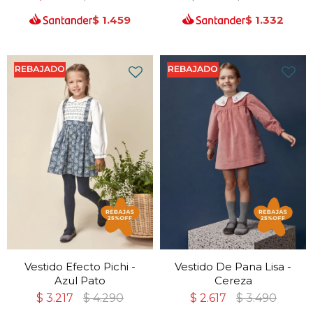
$
1.459
$
1.332
Vestido Efecto Pichi -
Vestido De Pana Lisa -
Azul Pato
Cereza
$
3.217
$
4.290
$
2.617
$
3.490