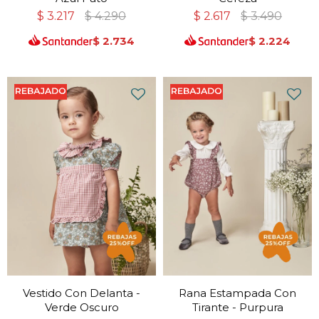
$
3.217
$
4.290
$
2.617
$
3.490
$
2.734
$
2.224
Vestido Con Delanta -
Rana Estampada Con
Verde Oscuro
Tirante - Purpura