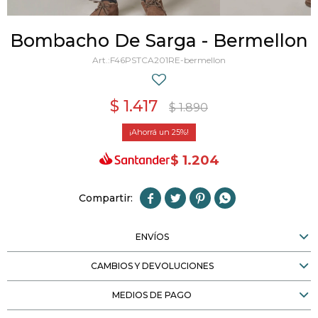
Bombacho De Sarga - Bermellon
F46PSTCA201RE-bermellon
$
1.417
$
1.890
25
$
1.204




ENVÍOS
CAMBIOS Y DEVOLUCIONES
MEDIOS DE PAGO