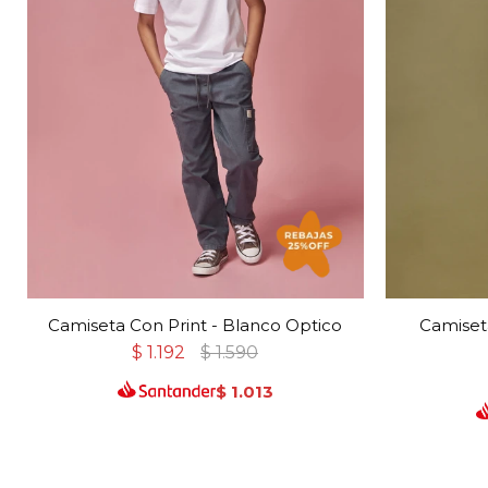
Camiseta Con Print - Blanco Optico
Camiset
$
1.192
$
1.590
$
1.013