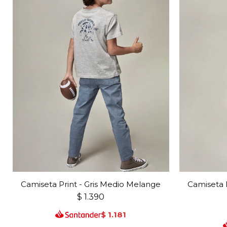
Camiseta Print - Gris Medio Melange
Camiseta P
$
1.390
$
1.181