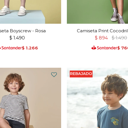
seta Boyscrew - Rosa
Camiseta Print Cocodril
$
1.490
$
894
$
1.490
$
1.266
$
76