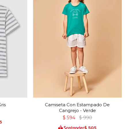
ris
Camiseta Con Estampado De
Cangrejo - Verde
$
594
$
990
5
$
505