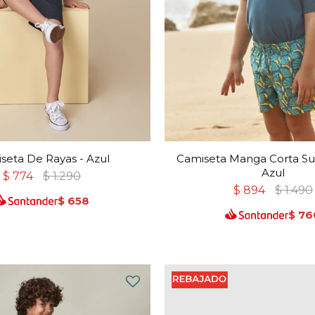
seta De Rayas - Azul
Camiseta Manga Corta Sur
Azul
$
774
$
1.290
$
894
$
1.490
$
658
$
76