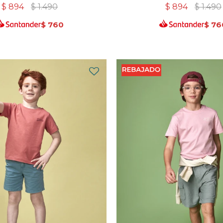
$
894
$
1.490
$
894
$
1.490
$
760
$
76