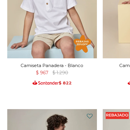
Camiseta Panadera - Blanco
Cami
$
967
$
1.290
$
822