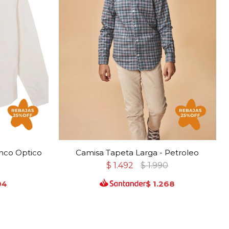
anco Optico
Camisa Tapeta Larga - Petroleo
$
1.492
$
1.990
04
$
1.268