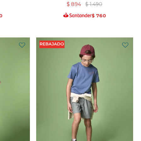
$
894
$
1.490
0
$
760