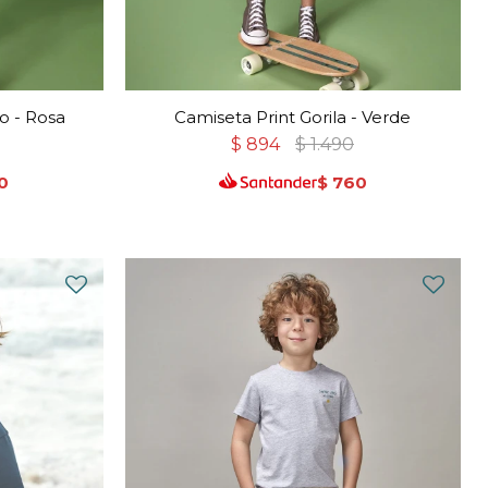
o - Rosa
Camiseta Print Gorila - Verde
$
894
$
1.490
0
$
760