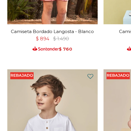
Camiseta Bordado Langosta - Blanco
Cami
$
894
$
1.490
$
760