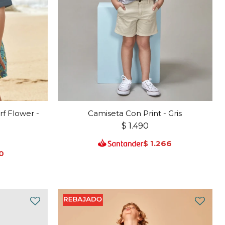
f Flower -
Camiseta Con Print - Gris
$
1.490
$
1.266
0