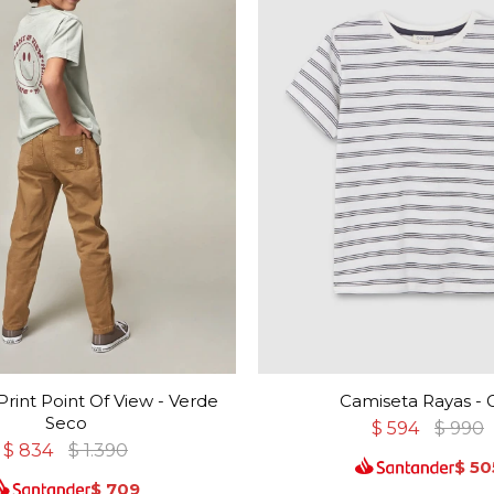
rint Point Of View - Verde
Camiseta Rayas - G
Seco
$
594
$
990
$
834
$
1.390
$
50
$
709