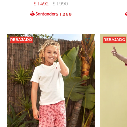
$
1.492
$
1.990
$
1.268