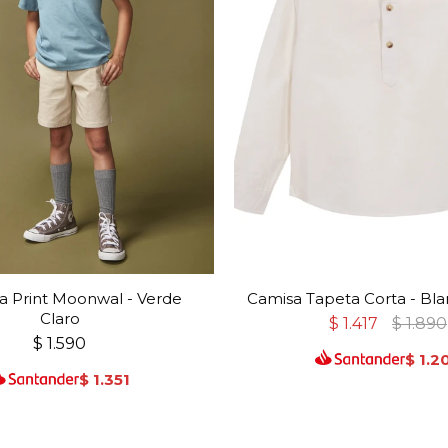
a Print Moonwal - Verde
Camisa Tapeta Corta - Bl
Claro
$
1.417
$
1.890
$
1.590
$
1.2
$
1.351