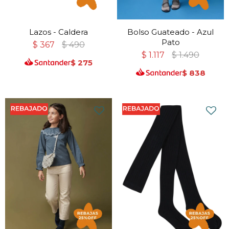
Lazos - Caldera
Bolso Guateado - Azul
Pato
$
367
$
490
$
1.117
$
1.490
$
275
$
838