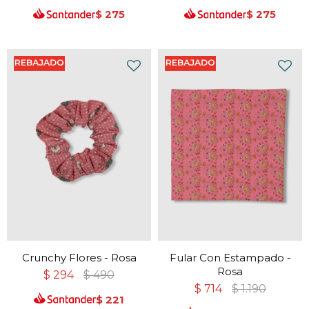
$
275
$
275
Crunchy Flores - Rosa
Fular Con Estampado -
Rosa
$
294
$
490
$
714
$
1.190
$
221