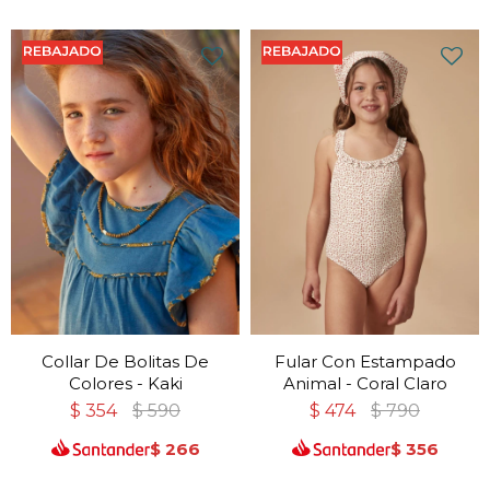
Collar De Bolitas De
Fular Con Estampado
Colores - Kaki
Animal - Coral Claro
$
354
$
590
$
474
$
790
$
266
$
356