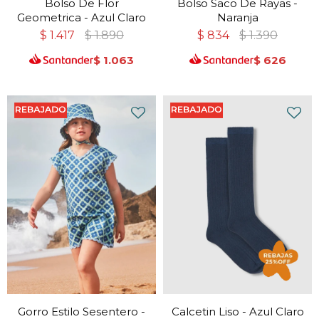
Bolso De Flor
Bolso Saco De Rayas -
Geometrica - Azul Claro
Naranja
$
1.417
$
1.890
$
834
$
1.390
$
1.063
$
626
Gorro Estilo Sesentero -
Calcetin Liso - Azul Claro