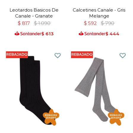
Leotardos Basicos De
Calcetines Canale - Gris
Canale - Granate
Melange
$
817
$
1.090
$
592
$
790
$
613
$
444