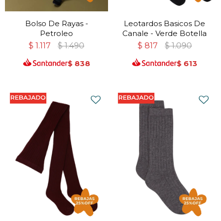
Bolso De Rayas -
Leotardos Basicos De
Petroleo
Canale - Verde Botella
$
1.117
$
1.490
$
817
$
1.090
$
838
$
613