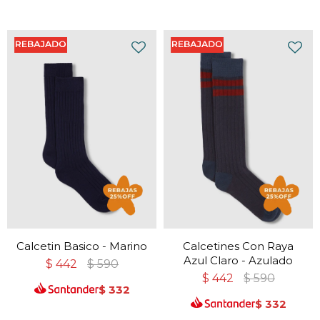
Calcetin Basico - Marino
Calcetines Con Raya
Azul Claro - Azulado
$
442
$
590
$
442
$
590
$
332
$
332