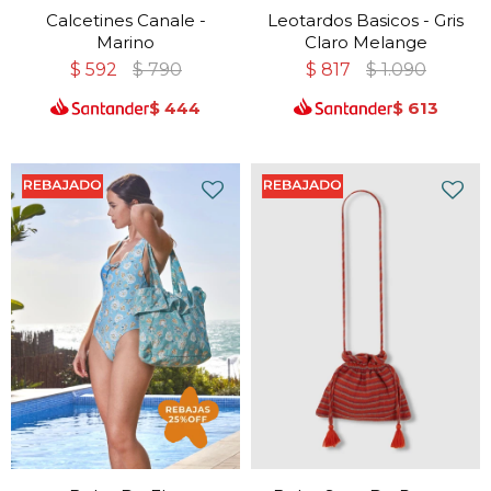
Calcetines Canale -
Leotardos Basicos - Gris
Marino
Claro Melange
$
592
$
790
$
817
$
1.090
$
444
$
613