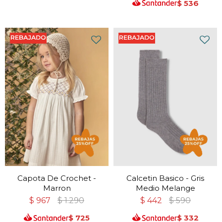
$
536
Capota De Crochet -
Calcetin Basico - Gris
Marron
Medio Melange
$
967
$
1.290
$
442
$
590
$
725
$
332