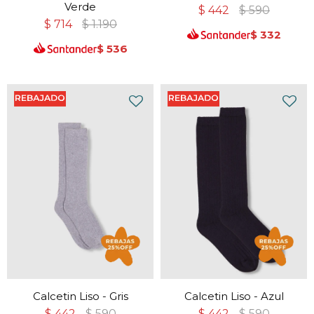
Verde
$
442
$
590
$
714
$
1.190
$
332
$
536
Calcetin Liso - Gris
Calcetin Liso - Azul
$
442
$
590
$
442
$
590