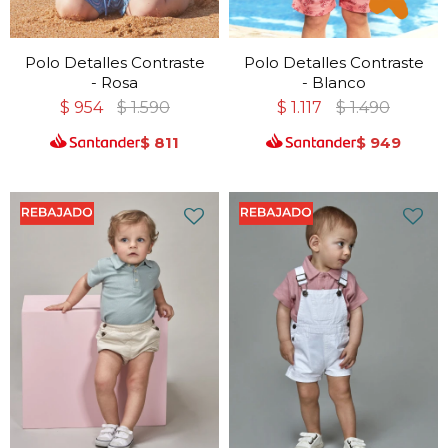
Polo Detalles Contraste
Polo Detalles Contraste
- Rosa
- Blanco
$
954
$
1.590
$
1.117
$
1.490
$
811
$
949