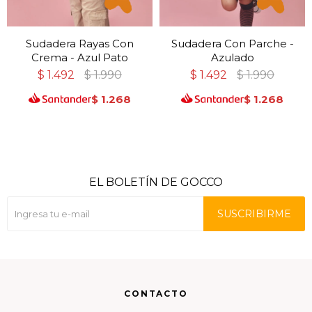
Sudadera Rayas Con
Sudadera Con Parche -
Crema - Azul Pato
Azulado
$
1.492
$
1.990
$
1.492
$
1.990
$
1.268
$
1.268
EL BOLETÍN DE GOCCO
SUSCRIBIRME
CONTACTO