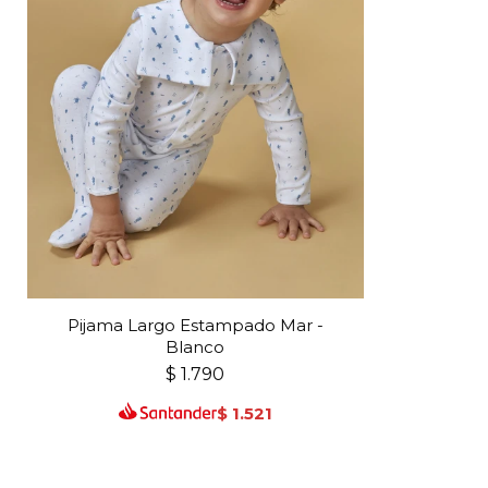
Pijama Largo Estampado Mar -
Blanco
$
1.790
$
1.521