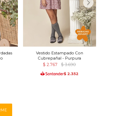
ordadas
Vestido Estampado Con
Vesti
ro
Cubrepañal - Purpura
$
2.767
$
3.690
$
2.352
RME