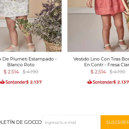
o De Plumeti Estampado -
Vestido Lino Con Tiras B
Blanco Roto
En Contr - Fresa Cla
$
2.514
$
4.190
$
2.514
$
4.190
$
2.137
$
2.137
OLETÍN DE GOCCO
SUSCRIBI