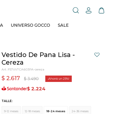
A
UNIVERSO GOCCO
SALE
Vestido De Pana Lisa -
Cereza
F57VVTCA603PA-cereza
$
2.617
$
3.490
25
$
2.224
TALLE:
9-12 meses
12-18 meses
18-24 meses
24-36 meses