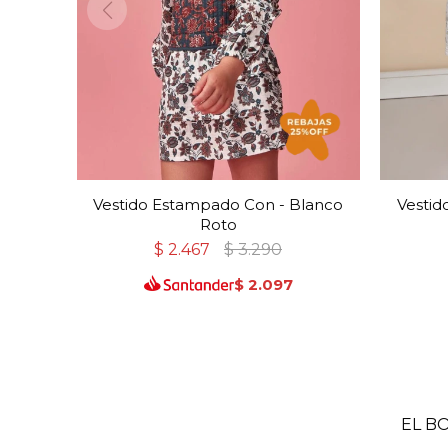
Vestido Estampado Con - Blanco
Vestid
Roto
$
2.467
$
3.290
$
2.097
EL B