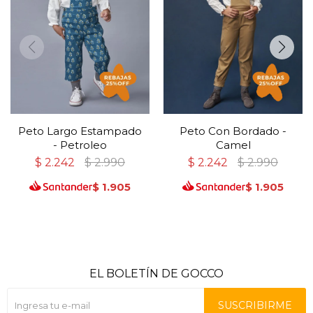
Peto Largo Estampado
Peto Con Bordado -
- Petroleo
Camel
$
2.242
$
2.990
$
2.242
$
2.990
$
1.905
$
1.905
EL BOLETÍN DE GOCCO
SUSCRIBIRME