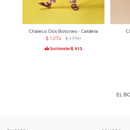
Chaleco Dos Botones - Caldera
C
$
1.074
$
1.790
$
913
EL B