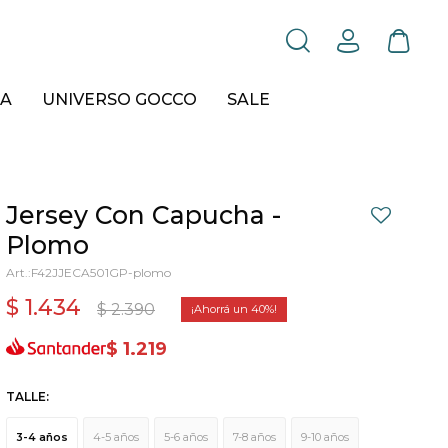
A
UNIVERSO GOCCO
SALE
Jersey Con Capucha -
Plomo
F42JJECA501GP-plomo
$
1.434
$
2.390
40
$
1.219
TALLE:
3-4 años
4-5 años
5-6 años
7-8 años
9-10 años