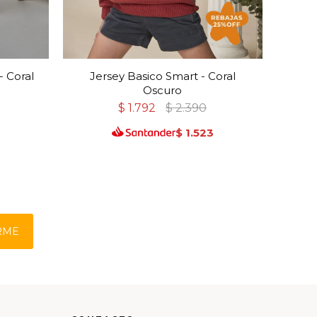
- Coral
Jersey Basico Smart - Coral
Jerse
Oscuro
$
1.792
$
2.390
$
1.523
RME