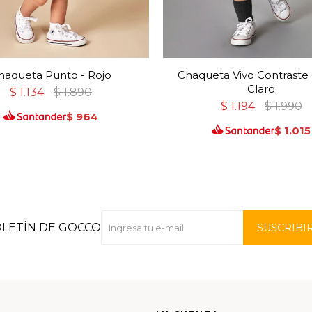
haqueta Punto - Rojo
Chaqueta Vivo Contraste 
Claro
$
1.134
$
1.890
$
1.194
$
1.990
$
964
$
1.015
OLETÍN DE GOCCO
SUSCRIBI