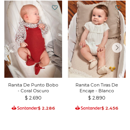
Ranita De Punto Bobo
Ranita Con Tiras De
- Coral Oscuro
Encaje - Blanco
$
2.690
$
2.890
$
2.286
$
2.456