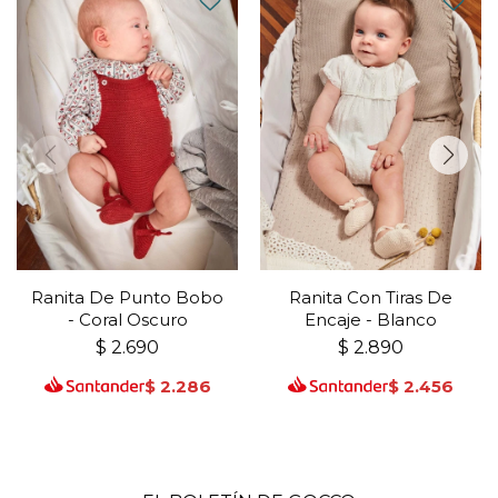
Ranita De Punto Bobo
Ranita Con Tiras De
- Coral Oscuro
Encaje - Blanco
$
2.690
$
2.890
$
2.286
$
2.456