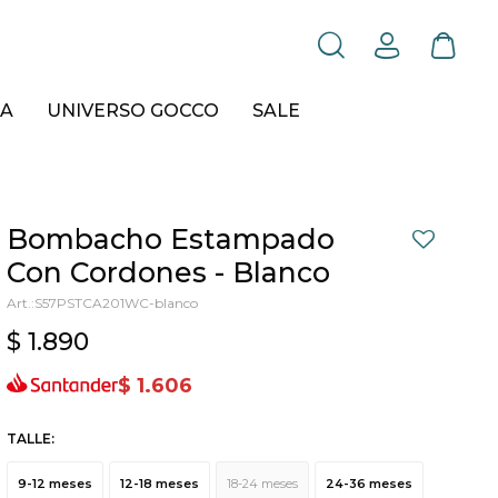
A
UNIVERSO GOCCO
SALE
Bombacho Estampado
Con Cordones - Blanco
S57PSTCA201WC-blanco
$
1.890
$
1.606
TALLE:
9-12 meses
12-18 meses
18-24 meses
24-36 meses