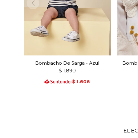
Bombacho De Sarga - Azul
Bomba
$
1.890
$
1.606
EL B