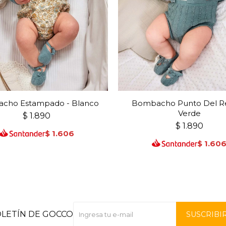
cho Estampado - Blanco
Bombacho Punto Del Re
Verde
$
1.890
$
1.890
$
1.606
$
1.60
OLETÍN DE GOCCO
SUSCRIBI