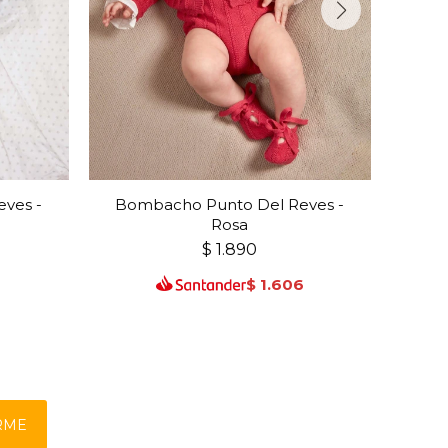
ves -
Bombacho Punto Del Reves -
Bom
Rosa
$
1.890
6
$
1.606
RME