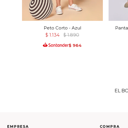
Peto Corto - Azul
Panta
$
1.134
$
1.890
$
964
EL B
EMPRESA
COMPRA