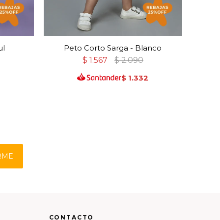
ul
Peto Corto Sarga - Blanco
Pe
$
1.567
$
2.090
8
$
1.332
RME
CONTACTO