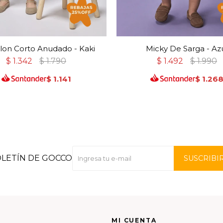
lon Corto Anudado - Kaki
Micky De Sarga - Az
$
1.342
$
1.790
$
1.492
$
1.990
$
1.141
$
1.26
OLETÍN DE GOCCO
SUSCRIBI
MI CUENTA