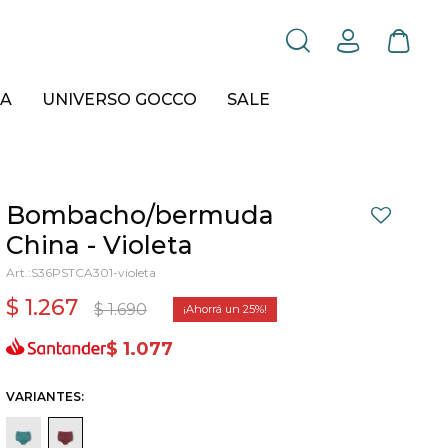
A
UNIVERSO GOCCO
SALE
Bombacho/bermuda
China - Violeta
S36PSTCA301-violeta
$
1.267
$
1.690
25
$
1.077
VARIANTES: