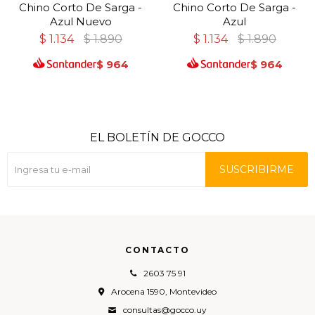
Chino Corto De Sarga -
Chino Corto De Sarga -
Azul Nuevo
Azul
$
1.134
$
1.890
$
1.134
$
1.890
$
964
$
964
EL BOLETÍN DE GOCCO
SUSCRIBIRME
CONTACTO
2603 75 91
Arocena 1590, Montevideo
consultas@gocco.uy