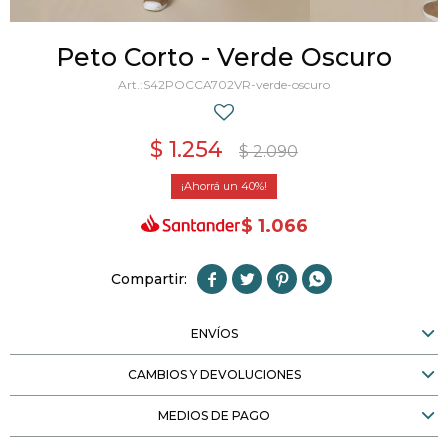
Peto Corto - Verde Oscuro
S42POCCA702VR-verde-oscuro
$
1.254
$
2.090
40
$
1.066




ENVÍOS
CAMBIOS Y DEVOLUCIONES
MEDIOS DE PAGO