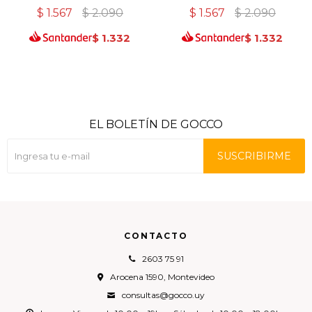
$
1.567
$
2.090
$
1.567
$
2.090
$
1.332
$
1.332
EL BOLETÍN DE GOCCO
SUSCRIBIRME
CONTACTO
2603 75 91
Arocena 1590, Montevideo
consultas@gocco.uy