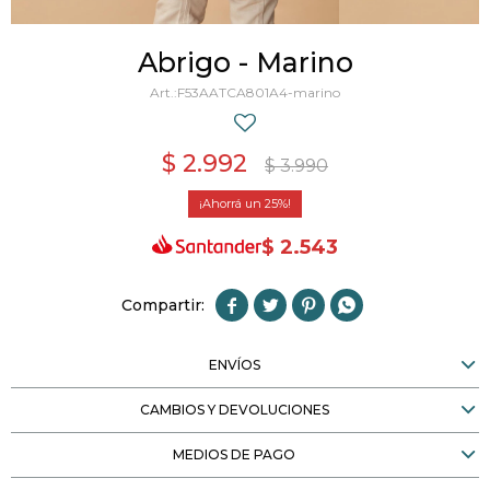
Abrigo - Marino
F53AATCA801A4-marino
$
2.992
$
3.990
25
$
2.543




ENVÍOS
CAMBIOS Y DEVOLUCIONES
MEDIOS DE PAGO