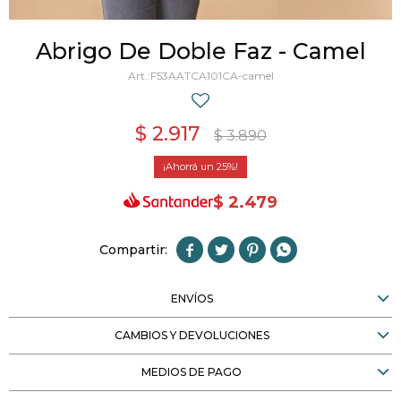
Abrigo De Doble Faz - Camel
F53AATCA101CA-camel
$
2.917
$
3.890
25
$
2.479




ENVÍOS
CAMBIOS Y DEVOLUCIONES
MEDIOS DE PAGO