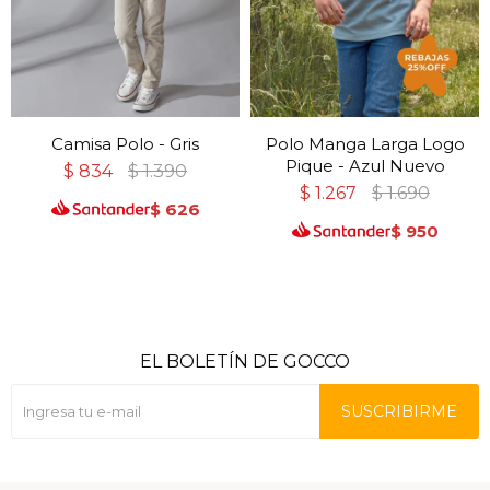
Camisa Polo - Gris
Polo Manga Larga Logo
Pique - Azul Nuevo
$
834
$
1.390
$
1.267
$
1.690
$
626
$
950
EL BOLETÍN DE GOCCO
SUSCRIBIRME