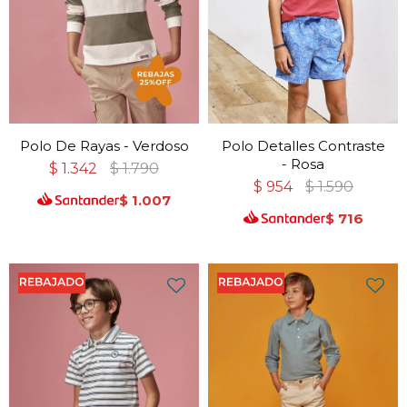
Polo De Rayas - Verdoso
Polo Detalles Contraste
- Rosa
$
1.342
$
1.790
$
954
$
1.590
$
1.007
$
716