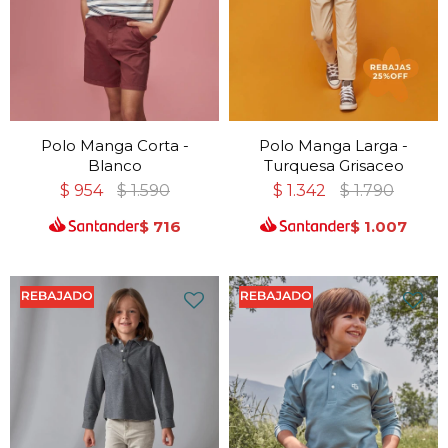
Polo Manga Corta -
Polo Manga Larga -
Blanco
Turquesa Grisaceo
$
954
$
1.590
$
1.342
$
1.790
$
716
$
1.007