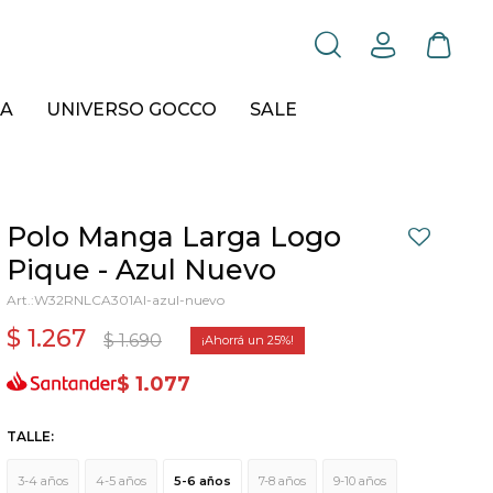
A
UNIVERSO GOCCO
SALE
Polo Manga Larga Logo
Pique - Azul Nuevo
W32RNLCA301AI-azul-nuevo
$
1.267
$
1.690
25
$
1.077
TALLE:
3-4 años
4-5 años
5-6 años
7-8 años
9-10 años