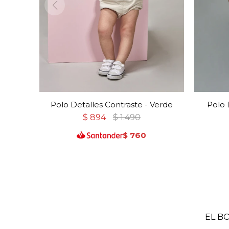
Polo Detalles Contraste - Verde
Polo 
$
894
$
1.490
$
760
EL B