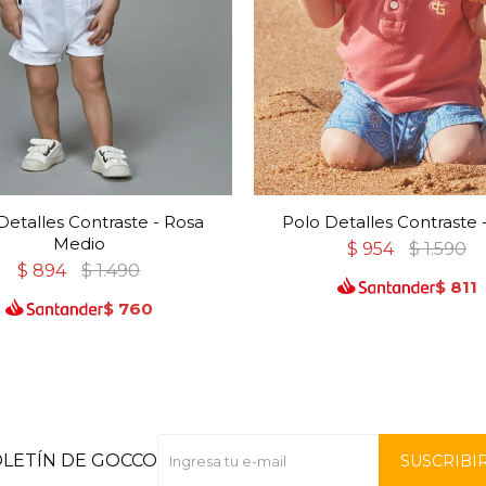
Detalles Contraste - Rosa
Polo Detalles Contraste 
Medio
$
954
$
1.590
$
894
$
1.490
$
811
$
760
OLETÍN DE GOCCO
SUSCRIBI