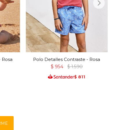
- Rosa
Polo Detalles Contraste - Rosa
Pol
$
954
$
1.590
$
811
RME