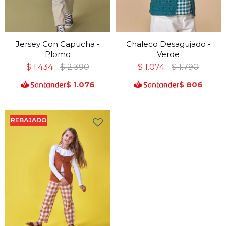
Jersey Con Capucha -
Chaleco Desagujado -
Plomo
Verde
$
1.434
$
2.390
$
1.074
$
1.790
$
1.076
$
806