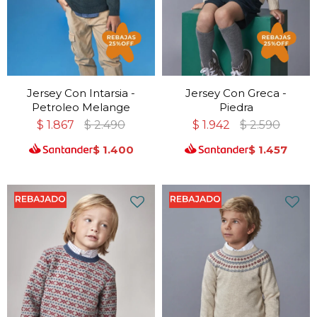
Jersey Con Intarsia -
Jersey Con Greca -
Petroleo Melange
Piedra
$
1.867
$
2.490
$
1.942
$
2.590
$
1.400
$
1.457