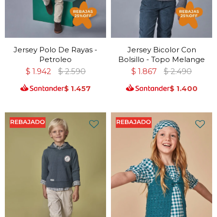
Jersey Polo De Rayas -
Jersey Bicolor Con
Petroleo
Bolsillo - Topo Melange
$
1.942
$
2.590
$
1.867
$
2.490
$
1.457
$
1.400