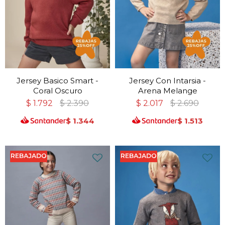
Jersey Basico Smart -
Jersey Con Intarsia -
Coral Oscuro
Arena Melange
$
1.792
$
2.390
$
2.017
$
2.690
$
1.344
$
1.513