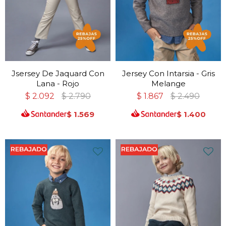
Jsersey De Jaquard Con
Jersey Con Intarsia - Gris
Lana - Rojo
Melange
$
2.092
$
2.790
$
1.867
$
2.490
$
1.569
$
1.400