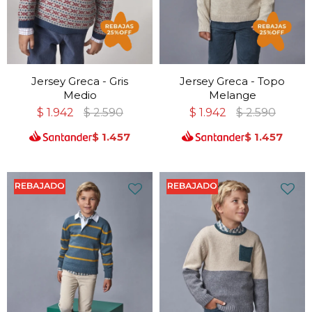
Jersey Greca - Gris
Jersey Greca - Topo
Medio
Melange
$
1.942
$
2.590
$
1.942
$
2.590
$
1.457
$
1.457