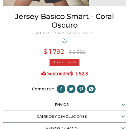
Jersey Basico Smart - Coral
Oscuro
F52JJECA701OR-coral-oscuro
$
1.792
$
2.390
25
$
1.523




ENVÍOS
CAMBIOS Y DEVOLUCIONES
MEDIOS DE PAGO