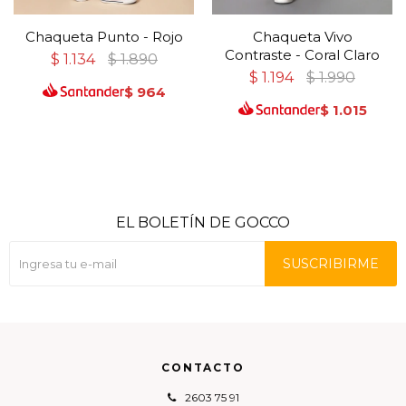
Chaqueta Punto - Rojo
Chaqueta Vivo
Contraste - Coral Claro
$
1.134
$
1.890
$
1.194
$
1.990
$
964
$
1.015
EL BOLETÍN DE GOCCO
SUSCRIBIRME
CONTACTO
2603 75 91