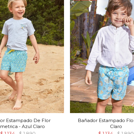
or Estampado De Flor
Bañador Estampado Flor
metrica - Azul Claro
Claro
$
1.134
$
1.890
$
1.134
$
1.890