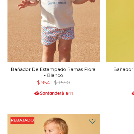
Bañador De Estampado Ramas Floral
Bañador 
- Blanco
$
954
$
1.590
$
811