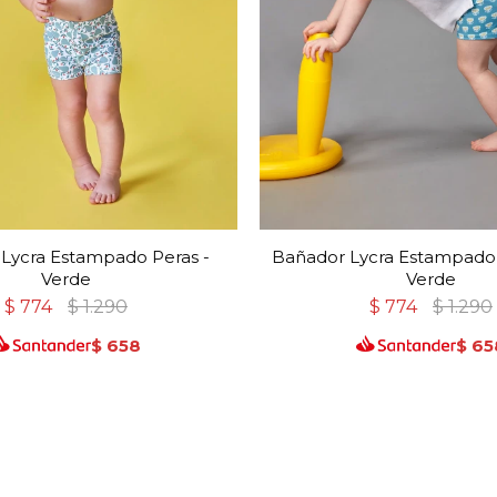
Lycra Estampado Peras -
Bañador Lycra Estampado F
Verde
Verde
$
774
$
1.290
$
774
$
1.290
$
658
$
65