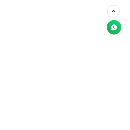
RME
CONTACTO
2603 75 91
Arocena 1590, Montevideo