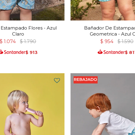
Estampado Flores - Azul
Bañador De Estampad
Claro
Geometrica - Azul C
$
1.074
$
1.790
$
954
$
1.590
$
913
$
81