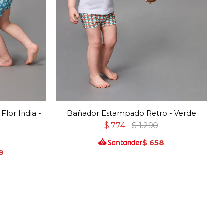
lor India -
Bañador Estampado Retro - Verde
$
774
$
1.290
$
658
8