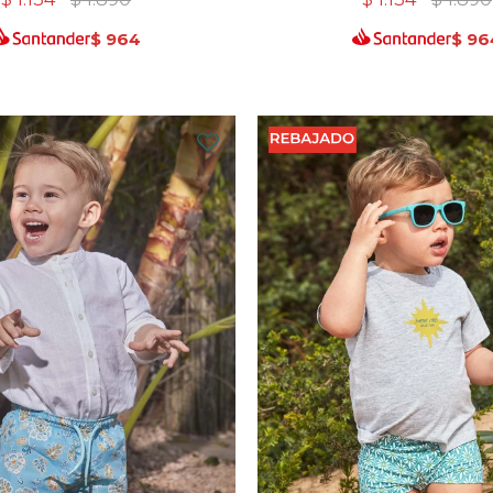
$
964
$
96