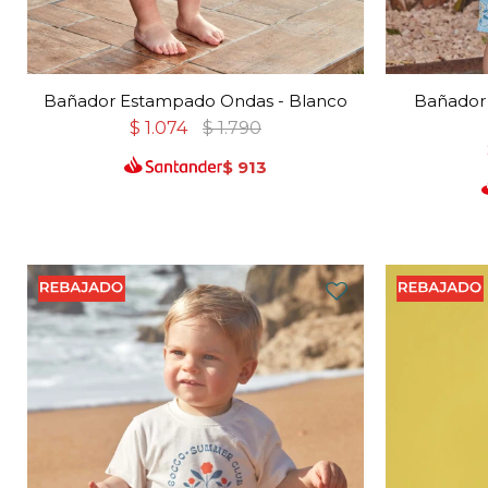
Bañador Estampado Ondas - Blanco
Bañador 
$
1.074
$
1.790
$
913