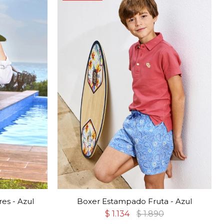
es - Azul
Boxer Estampado Fruta - Azul
$
1.134
$
1.890