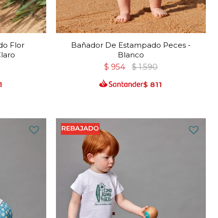
o Flor
Bañador De Estampado Peces -
laro
Blanco
$
954
$
1.590
1
$
811