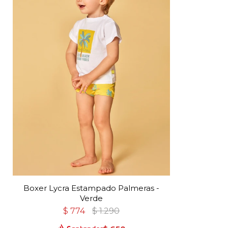
Boxer Lycra Estampado Palmeras -
Verde
$
774
$
1.290