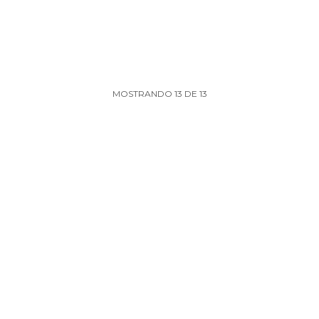
MOSTRANDO
13
DE
13
OLETÍN DE GOCCO
SUSCRIBI
MI CUENTA
ar
Mi cuenta
mbios
Mis compras