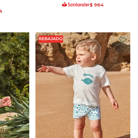
$
964
4