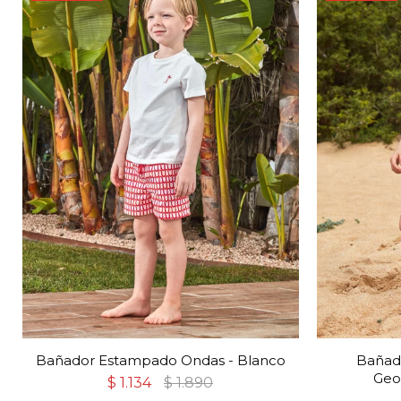
Bañador Estampado Ondas - Blanco
Bañad
Geo
$
1.134
$
1.890