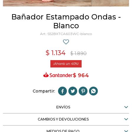
Bañador Estampado Ondas -
Blanco
S52BXTCA603WC-blanco
$
1.134
$
1.890
40
$
964




ENVÍOS
CAMBIOS Y DEVOLUCIONES
MEDIOS DE PAGO