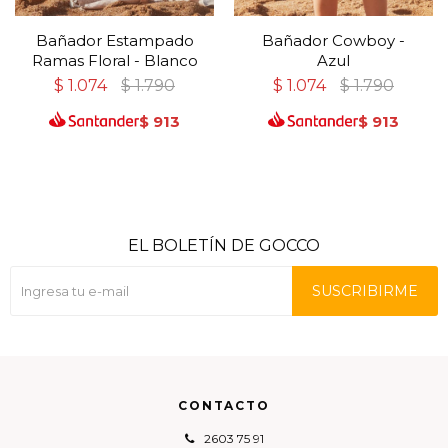
Bañador Estampado
Bañador Cowboy -
Ramas Floral - Blanco
Azul
$
1.074
$
1.790
$
1.074
$
1.790
$
913
$
913
EL BOLETÍN DE GOCCO
SUSCRIBIRME
CONTACTO
2603 75 91