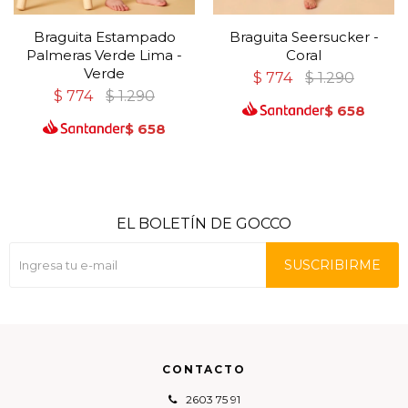
Braguita Estampado
Braguita Seersucker -
Palmeras Verde Lima -
Coral
Verde
$
774
$
1.290
$
774
$
1.290
$
658
$
658
EL BOLETÍN DE GOCCO
SUSCRIBIRME
CONTACTO
2603 75 91