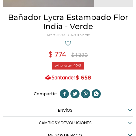
Bañador Lycra Estampado Flor
India - Verde
S36BXLCA701-verde
$
774
$
1.290
40
$
658




ENVÍOS
CAMBIOS Y DEVOLUCIONES
MEDIOS DE PAGO