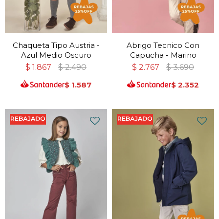
Chaqueta Tipo Austria -
Abrigo Tecnico Con
Azul Medio Oscuro
Capucha - Marino
$
1.867
$
2.490
$
2.767
$
3.690
$
1.587
$
2.352