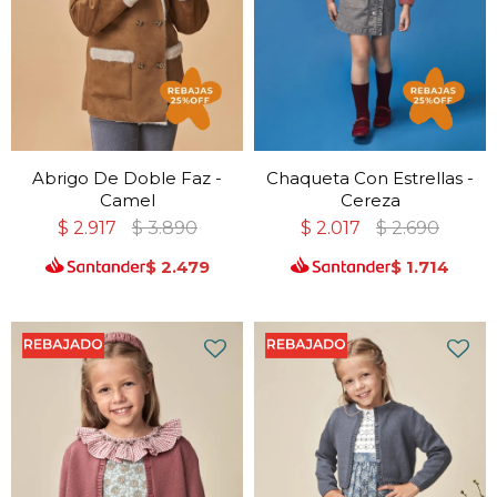
Abrigo De Doble Faz -
Chaqueta Con Estrellas -
Camel
Cereza
$
2.917
$
3.890
$
2.017
$
2.690
$
2.479
$
1.714