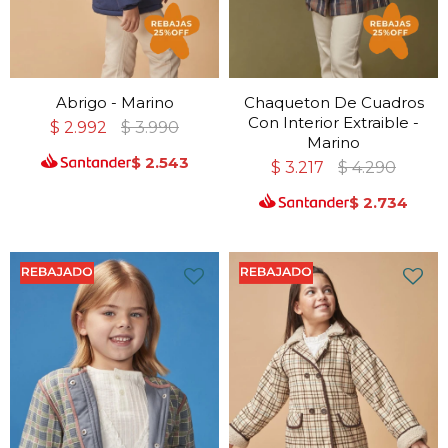
Abrigo - Marino
Chaqueton De Cuadros
Con Interior Extraible -
$
2.992
$
3.990
Marino
$
2.543
$
3.217
$
4.290
$
2.734