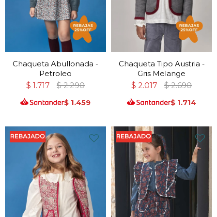
Chaqueta Abullonada -
Chaqueta Tipo Austria -
Petroleo
Gris Melange
$
1.717
$
2.290
$
2.017
$
2.690
$
1.459
$
1.714