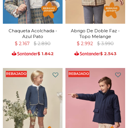
Chaqueta Acolchada -
Abrigo De Doble Faz -
Azul Pato
Topo Melange
$
2.167
$
2.890
$
2.992
$
3.990
$
1.842
$
2.543