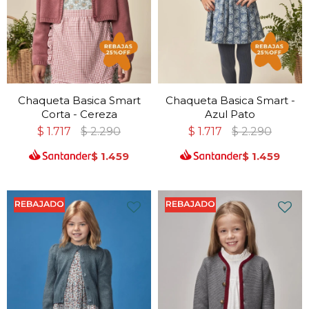
Chaqueta Basica Smart
Chaqueta Basica Smart -
Corta - Cereza
Azul Pato
$
1.717
$
2.290
$
1.717
$
2.290
$
1.459
$
1.459