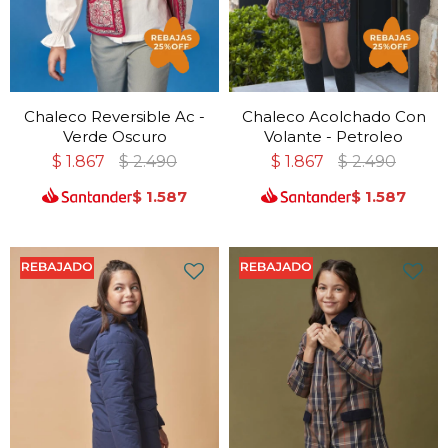
Chaleco Reversible Ac -
Chaleco Acolchado Con
Verde Oscuro
Volante - Petroleo
$
1.867
$
2.490
$
1.867
$
2.490
$
1.587
$
1.587