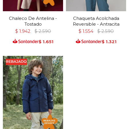
Chaleco De Antelina -
Chaqueta Acolchada
Tostado
Reversible - Antracita
$
1.942
$
2.590
$
1.554
$
2.590
$
1.651
$
1.321