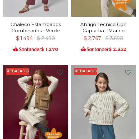
Chaleco Estampados
Abrigo Tecnico Con
Combinados - Verde
Capucha - Marino
$
1.494
$
2.490
$
2.767
$
3.690
$
1.270
$
2.352