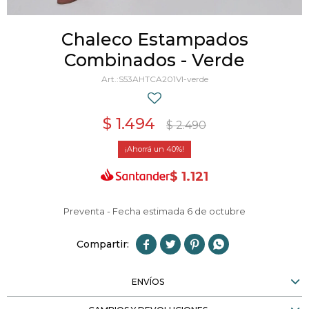
Chaleco Estampados
Combinados - Verde
S53AHTCA201VI-verde
$
1.494
$
2.490
40
$
1.121
Preventa - Fecha estimada 6 de octubre




ENVÍOS