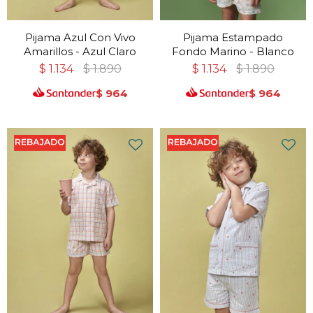
Pijama Azul Con Vivo
Pijama Estampado
Amarillos - Azul Claro
Fondo Marino - Blanco
$
1.134
$
1.890
$
1.134
$
1.890
$
964
$
964