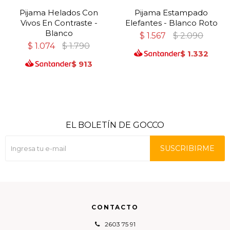
Pijama Helados Con
Pijama Estampado
Vivos En Contraste -
Elefantes - Blanco Roto
Blanco
$
1.567
$
2.090
$
1.074
$
1.790
$
1.332
$
913
EL BOLETÍN DE GOCCO
SUSCRIBIRME
CONTACTO
2603 75 91