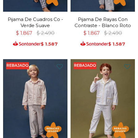
Pijama De Cuadros Co -
Pijama De Rayas Con
Verde Suave
Contraste - Blanco Roto
$
1.867
$
2.490
$
1.867
$
2.490
$
1.587
$
1.587