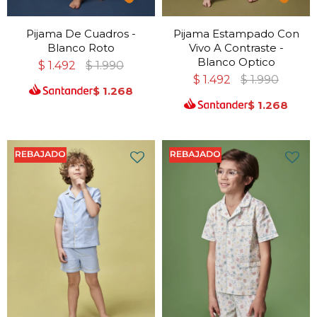
Pijama De Cuadros -
Pijama Estampado Con
Blanco Roto
Vivo A Contraste -
Blanco Optico
$
1.492
$
1.990
$
1.492
$
1.990
$
1.268
$
1.268