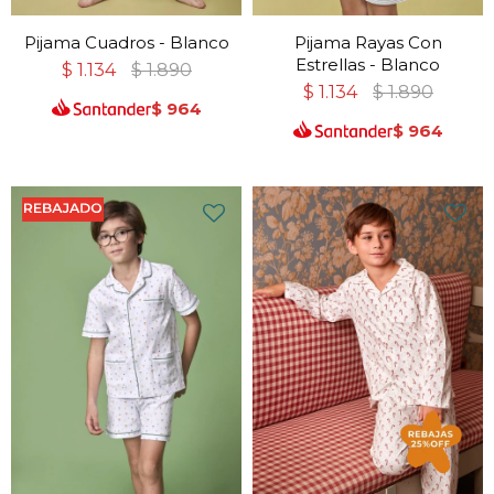
Pijama Cuadros - Blanco
Pijama Rayas Con
Estrellas - Blanco
$
1.134
$
1.890
$
1.134
$
1.890
$
964
$
964