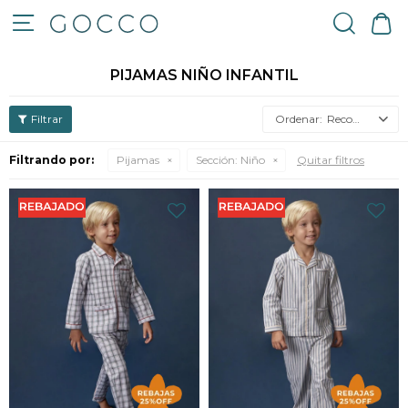

PIJAMAS NIÑO INFANTIL
Recomendados
Filtrando por:
Pijamas
Sección:
Niño
Quitar filtros