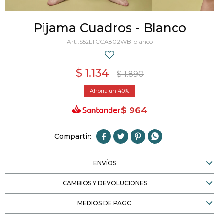
Pijama Cuadros - Blanco
S52LTCCA802WB-blanco
$
1.134
$
1.890
40
$
964




ENVÍOS
CAMBIOS Y DEVOLUCIONES
MEDIOS DE PAGO