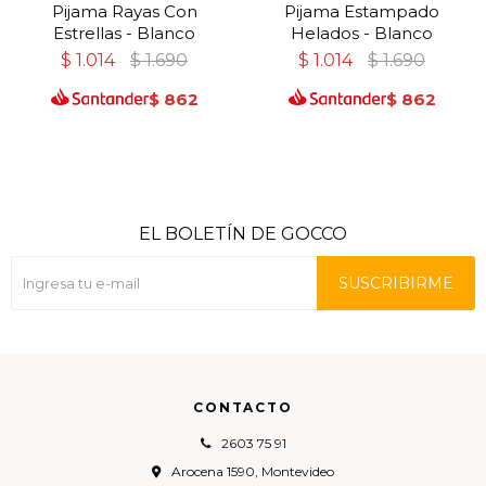
Pijama Rayas Con
Pijama Estampado
Estrellas - Blanco
Helados - Blanco
$
1.014
$
1.690
$
1.014
$
1.690
$
862
$
862
EL BOLETÍN DE GOCCO
SUSCRIBIRME
CONTACTO
2603 75 91
Arocena 1590, Montevideo