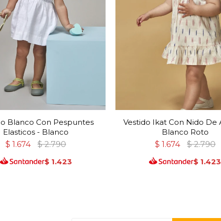
do Blanco Con Pespuntes
Vestido Ikat Con Nido De A
Elasticos - Blanco
Blanco Roto
$
1.674
$
2.790
$
1.674
$
2.790
$
1.423
$
1.42