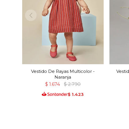
Vestido De Rayas Multicolor -
Vesti
Naranja
$
1.674
$
2.790
$
1.423