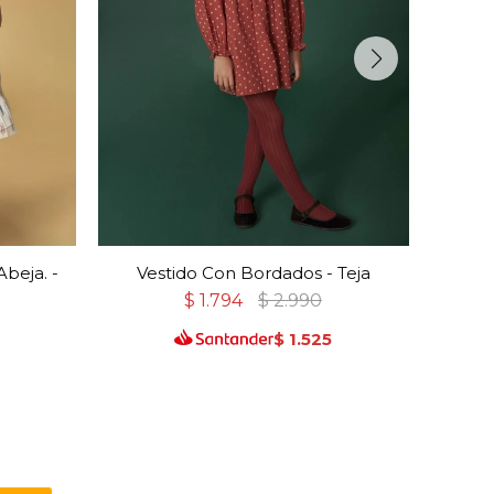
beja. -
Vestido Con Bordados - Teja
Ve
$
1.794
$
2.990
$
1.525
3