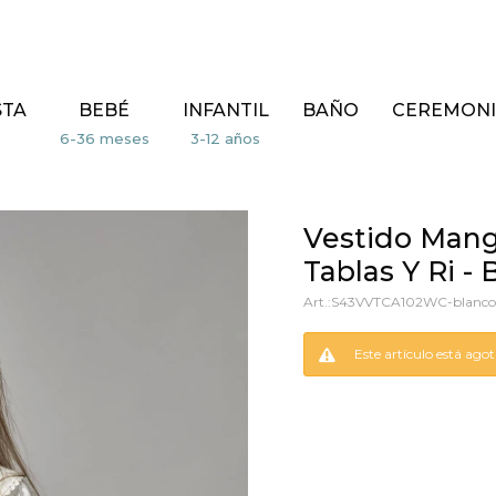
STA
BEBÉ
INFANTIL
BAÑO
CEREMONI
Vestido Mang
Tablas Y Ri -
S43VVTCA102WC-blanco
Este artículo está ago