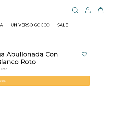
A
UNIVERSO GOCCO
SALE
a Abullonada Con
 Blanco Roto
-roto
tado.