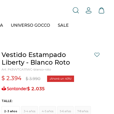
A
UNIVERSO GOCCO
SALE
Vestido Estampado
Liberty - Blanco Roto
F43VVTCA111WC-blanco-roto
$
2.394
$
3.990
40
$
2.035
TALLE:
2-3 años
3-4 años
4-5 años
5-6 años
7-8 años