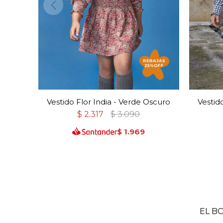
Vestido Flor India - Verde Oscuro
Vestid
$
2.317
$
3.090
$
1.969
EL B