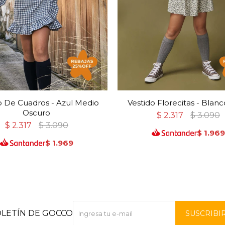
o De Cuadros - Azul Medio
Vestido Florecitas - Blan
Oscuro
$
2.317
$
3.090
$
2.317
$
3.090
$
1.96
$
1.969
OLETÍN DE GOCCO
SUSCRIBI