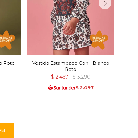
co Roto
Vestido Estampado Con - Blanco
V
Roto
$
2.467
$
3.290
9
$
2.097
RME