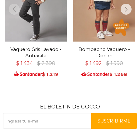
Vaquero Gris Lavado -
Bombacho Vaquero -
Antracita
Denim
$
1.434
$
2.390
$
1.492
$
1.990
$
1.219
$
1.268
EL BOLETÍN DE GOCCO
SUSCRIBIRME