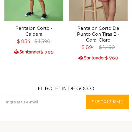
Pantalon Corto -
Pantalon Corto De
Caldera
Punto Con Tiras B -
Coral Claro
$
834
$
1.390
$
894
$
1.490
$
709
$
760
EL BOLETÍN DE GOCCO
SUSCRIBIRME