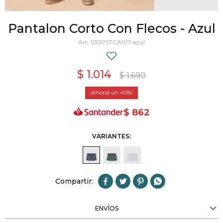
Pantalon Corto Con Flecos - Azul
S33PSTCA101-azul
$
1.014
$
1.690
40
$
862
VARIANTES:




ENVÍOS