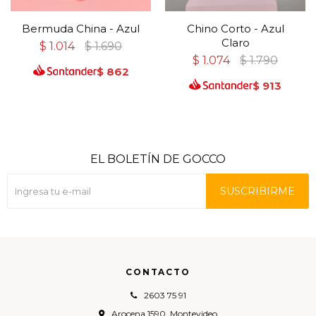
Bermuda China - Azul
Chino Corto - Azul
Claro
$
1.014
$
1.690
$
1.074
$
1.790
$
862
$
913
EL BOLETÍN DE GOCCO
SUSCRIBIRME
CONTACTO
2603 75 91
Arocena 1590, Montevideo