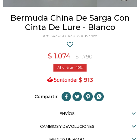
Bermuda China De Sarga Con
Cinta De Lure - Blanco
S43PSTCA301WA-blanco
$
1.074
$
1.790
40
$
913




ENVÍOS
CAMBIOS Y DEVOLUCIONES
MEDIOS DE PAGO