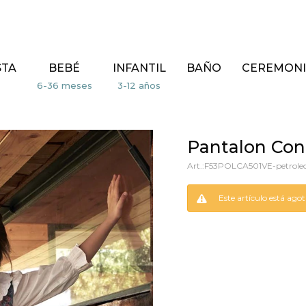
STA
BEBÉ
INFANTIL
BAÑO
CEREMONI
Pantalon Con 
F53POLCA501VE-petrole
Este artículo está ago