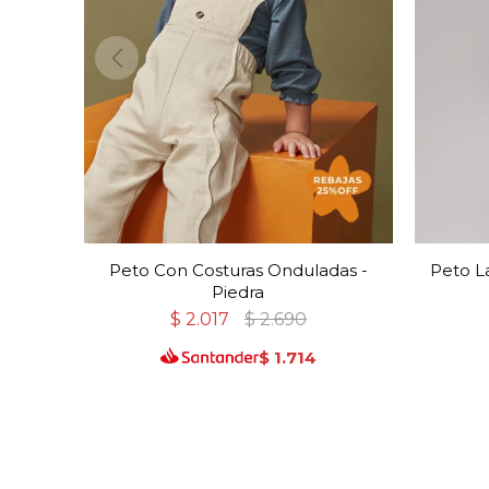
Peto Con Costuras Onduladas -
Peto L
Piedra
$
2.017
$
2.690
$
1.714