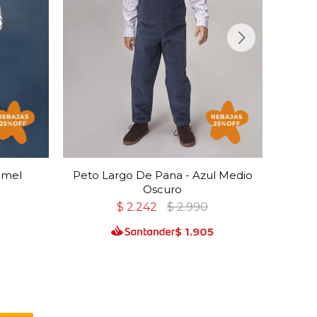
amel
Peto Largo De Pana - Azul Medio
Pe
Oscuro
$
2.242
$
2.990
2
$
1.905