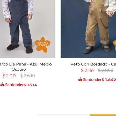
argo De Pana - Azul Medio
Peto Con Bordado - C
Oscuro
$
2.167
$
2.890
$
2.017
$
2.690
$
1.84
$
1.714