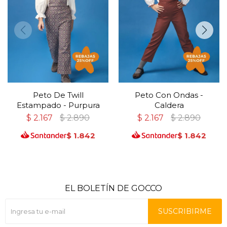
Peto De Twill
Peto Con Ondas -
Estampado - Purpura
Caldera
$
2.167
$
2.890
$
2.167
$
2.890
$
1.842
$
1.842
EL BOLETÍN DE GOCCO
SUSCRIBIRME