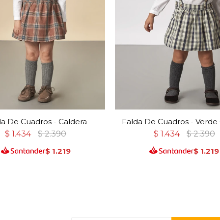
da De Cuadros - Caldera
Falda De Cuadros - Verde
$
1.434
$
2.390
$
1.434
$
2.390
$
1.219
$
1.219