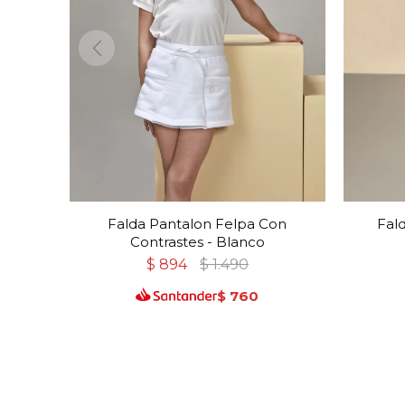
Falda Pantalon Felpa Con
Fal
Contrastes - Blanco
$
894
$
1.490
$
760