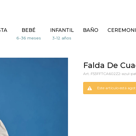
STA
BEBÉ
INFANTIL
BAÑO
CEREMONI
Falda De Cuad
F53FFTCA602Z2-azul-pa
Este artículo está ago