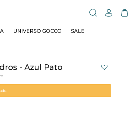
A
UNIVERSO GOCCO
SALE
ros - Azul Pato
to
tado.