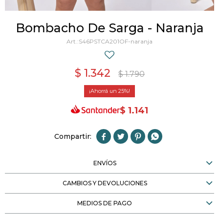
Bombacho De Sarga - Naranja
S46PSTCA201OF-naranja
$
1.342
$
1.790
25
$
1.141




ENVÍOS
CAMBIOS Y DEVOLUCIONES
MEDIOS DE PAGO