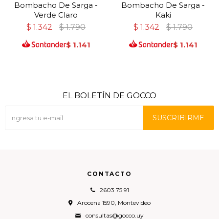
Bombacho De Sarga -
Bombacho De Sarga -
Verde Claro
Kaki
$
1.342
$
1.790
$
1.342
$
1.790
$
1.141
$
1.141
EL BOLETÍN DE GOCCO
SUSCRIBIRME
CONTACTO
2603 75 91
Arocena 1590, Montevideo
consultas@gocco.uy