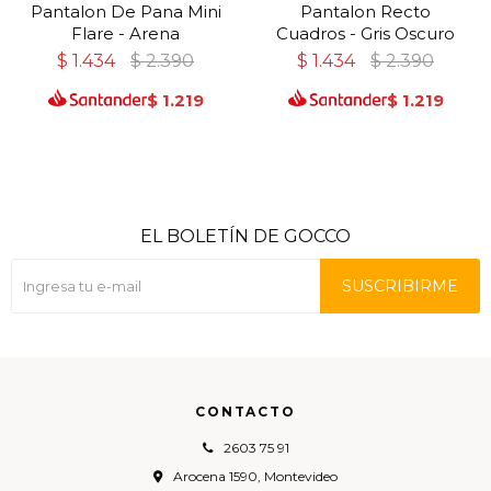
Pantalon De Pana Mini
Pantalon Recto
Flare - Arena
Cuadros - Gris Oscuro
$
1.434
$
2.390
$
1.434
$
2.390
$
1.219
$
1.219
EL BOLETÍN DE GOCCO
SUSCRIBIRME
CONTACTO
2603 75 91
Arocena 1590, Montevideo