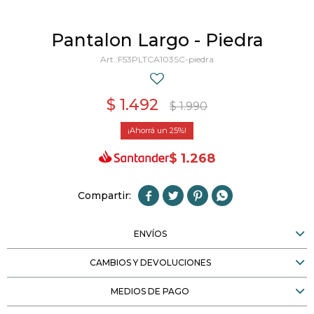
Pantalon Largo - Piedra
F53PLTCA103SC-piedra
$
1.492
$
1.990
25
$
1.268




ENVÍOS
CAMBIOS Y DEVOLUCIONES
MEDIOS DE PAGO