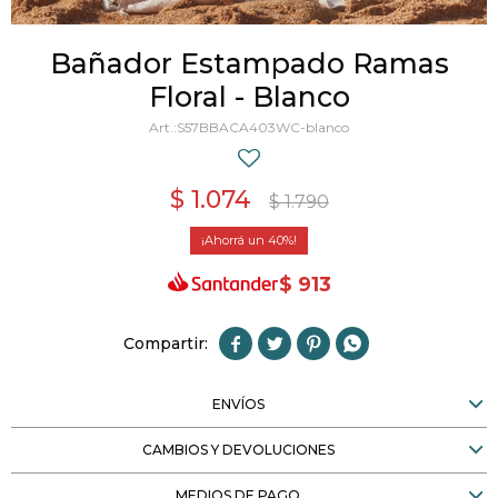
Bañador Estampado Ramas
Floral - Blanco
S57BBACA403WC-blanco
$
1.074
$
1.790
40
$
913




ENVÍOS
CAMBIOS Y DEVOLUCIONES
MEDIOS DE PAGO