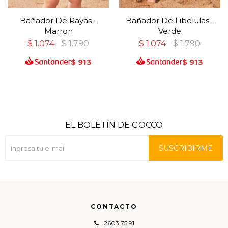
Bañador De Rayas -
Bañador De Libelulas -
Marron
Verde
$
1.074
$
1.790
$
1.074
$
1.790
$
913
$
913
EL BOLETÍN DE GOCCO
SUSCRIBIRME
CONTACTO
2603 75 91