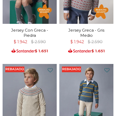
Jersey Con Greca -
Jersey Greca - Gris
Piedra
Medio
$
1.942
$
2.590
$
1.942
$
2.590
$
1.651
$
1.651