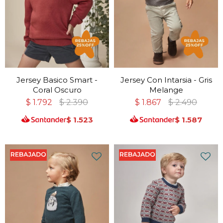
Jersey Basico Smart -
Jersey Con Intarsia - Gris
Coral Oscuro
Melange
$
1.792
$
2.390
$
1.867
$
2.490
$
1.523
$
1.587