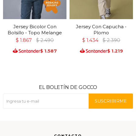
Jersey Bicolor Con
Jersey Con Capucha -
Bolsillo - Topo Melange
Plomo
$
1.867
$
2.490
$
1.434
$
2.390
$
1.587
$
1.219
EL BOLETÍN DE GOCCO
SUSCRIBIRME
CONTACTO