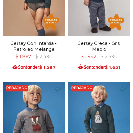
Jersey Con Intarsia -
Jersey Greca - Gris
Petroleo Melange
Medio
$
1.867
$
2.490
$
1.942
$
2.590
$
1.587
$
1.651