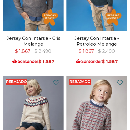
Jersey Con Intarsia - Gris
Jersey Con Intarsia -
Melange
Petroleo Melange
$
1.867
$
2.490
$
1.867
$
2.490
$
1.587
$
1.587