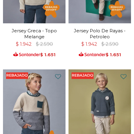
Jersey Greca - Topo
Jersey Polo De Rayas -
Melange
Petroleo
$
1.942
$
2.590
$
1.942
$
2.590
$
1.651
$
1.651