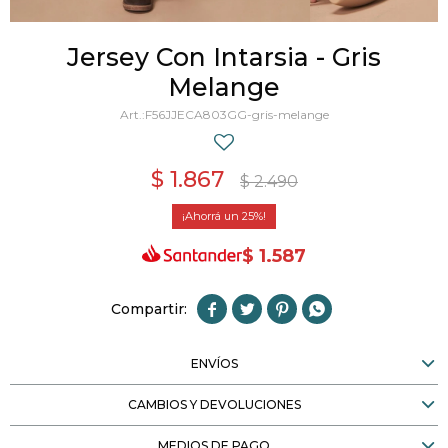
Jersey Con Intarsia - Gris
Melange
F56JJECA803GG-gris-melange
$
1.867
$
2.490
25
$
1.587




ENVÍOS
CAMBIOS Y DEVOLUCIONES
MEDIOS DE PAGO