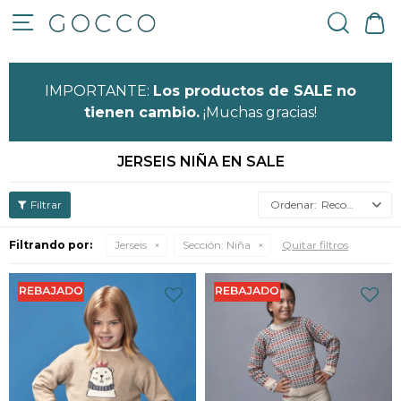

IMPORTANTE:
Los productos de SALE no
tienen cambio.
¡Muchas gracias!
JERSEIS NIÑA EN SALE
Recomendados
Filtrando por:
Jerseis
Sección:
Niña
Quitar filtros