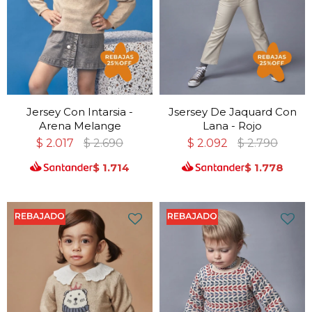
Jersey Con Intarsia -
Jsersey De Jaquard Con
Arena Melange
Lana - Rojo
$
2.017
$
2.690
$
2.092
$
2.790
$
1.714
$
1.778