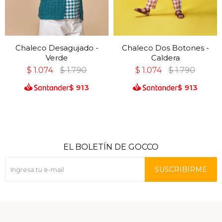
Chaleco Desagujado -
Chaleco Dos Botones -
Verde
Caldera
$
1.074
$
1.790
$
1.074
$
1.790
$
913
$
913
EL BOLETÍN DE GOCCO
SUSCRIBIRME