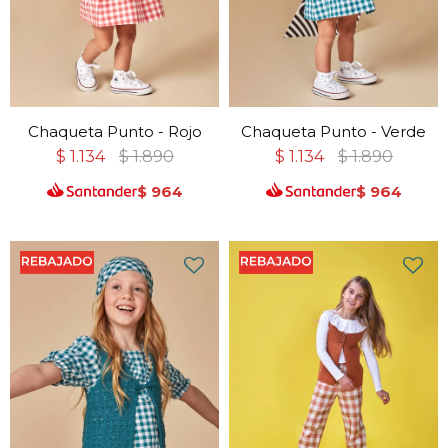
Chaqueta Punto - Rojo
Chaqueta Punto - Verde
$
1.134
$
1.890
$
1.134
$
1.890
$
964
$
964