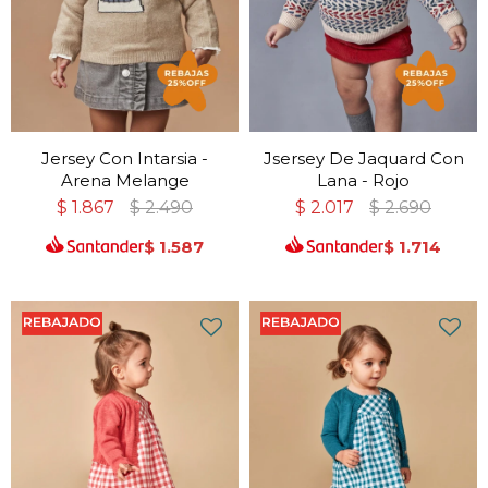
Jersey Con Intarsia -
Jsersey De Jaquard Con
Arena Melange
Lana - Rojo
$
1.867
$
2.490
$
2.017
$
2.690
$
1.587
$
1.714