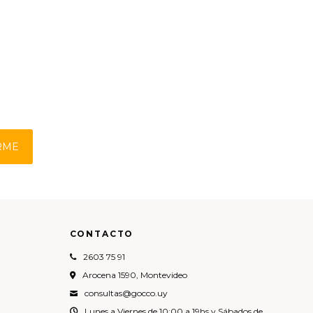
RME
CONTACTO
2603 75 91
Arocena 1590, Montevideo
consultas@gocco.uy
Lunes a Viernes de 10:00 a 19hs y Sábados de