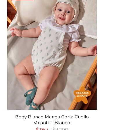
Body Blanco Manga Corta Cuello
Volante - Blanco
$
967
$
1.290