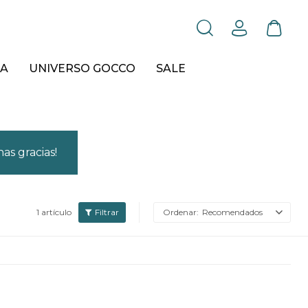
A
UNIVERSO GOCCO
SALE
as gracias!
1 artículo
Recomendados