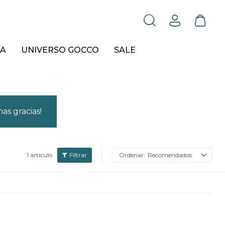
A
UNIVERSO GOCCO
SALE
as gracias!
1 artículo
Recomendados