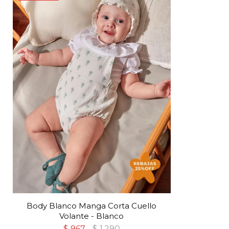
Body Blanco Manga Corta Cuello
Volante - Blanco
$
967
$
1.290