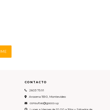
RME
CONTACTO
2603 75 91
Arocena 1590, Montevideo
consultas@gocco.uy
Lunes a Viernes de 10:00 a 19hs y Sábados de